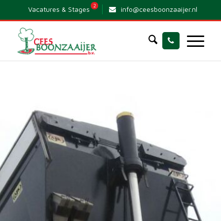
2
Vacatures & Stages
info@ceesboonzaaijer.nl