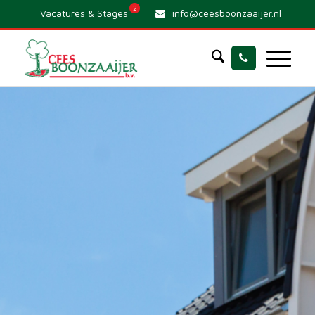
2
Vacatures & Stages
info@ceesboonzaaijer.nl