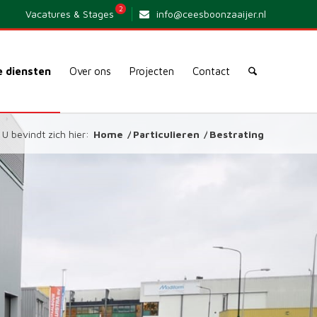
2
Vacatures & Stages
info@ceesboonzaaijer.nl
 diensten
Over ons
Projecten
Contact
U bevindt zich hier:
Home
/
Particulieren
/
Bestrating