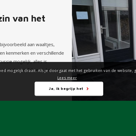
zin van het
 bijvoorbeeld aan waaltjes,
igen kenmerken en verschillende
ssie mogelijk, alles is
u rond de tafel om advies te
d mogelijk draait. Als je doorgaat met het gebruiken van de website, ga
Lees meer
Ja, ik begrijp het