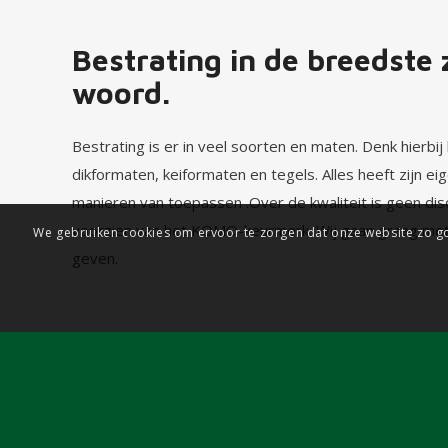
Bestrating in de breedste 
woord.
Bestrating is er in veel soorten en maten. Denk hierbij
dikformaten, keiformaten en tegels. Alles heeft zijn e
manieren van toepassen .Over de kwaliteit is geen discu
voorzien van het KOMO-keurmerk. Wij gaan graag met 
We gebruiken cookies om ervoor te zorgen dat onze website zo goe
geven.