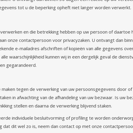
egevens tot u de beperking opheft niet langer worden verwerkt.
) verwerken en die betrekking hebben op uw persoon of daartoe he
 aan onze contactpersoon voor privacyzaken. U ontvangt dan bin
bekende e-mailadres afschriften of kopieën van alle gegevens ove
le waarschijnlijkheid kunnen wij in een dergelijk geval de dienst
den gegarandeerd.
e maken tegen de verwerking van uw persoonsgegevens door of in
taken in afwachting van de afhandeling van uw bezwaar. Is uw bez
ikking stellen en daarna de verwerking blijvend staken.
erde individuele besluitvorming of profiling te worden onderwo
ing dat dit wel zo is, neem dan contact op met onze contactperso