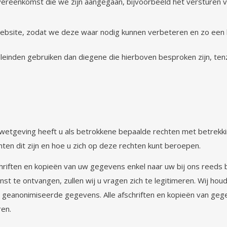
ereenkomst die we zijn aangegaan, bijvoorbeeld het versturen v
e website, zodat we deze waar nodig kunnen verbeteren en zo een
einden gebruiken dan diegene die hierboven besproken zijn, ten
etgeving heeft u als betrokkene bepaalde rechten met betrekk
ten dit zijn en hoe u zich op deze rechten kunt beroepen.
chriften en kopieën van uw gegevens enkel naar uw bij ons reeds
st te ontvangen, zullen wij u vragen zich te legitimeren. Wij hou
j geanonimiseerde gegevens. Alle afschriften en kopieën van ge
ren.