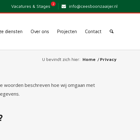
2
Vacatures & Stages
info@ceesboonzaaijer.nl
e diensten
Over ons
Projecten
Contact
U bevindt zich hier:
Home
/
Privacy
dere woorden beschreven hoe wij omgaan met
gegevens.
?