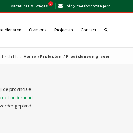
2
Vacatures & Stages
info@ceesboonzaaijer.nl
e diensten
Over ons
Projecten
Contact
t zich hier:
Home
/
Projecten
/
Proefsleuven graven
 de provinciale
groot onderhoud
r verder gepland