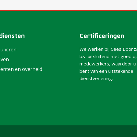
diensten
Certificeringen
We werken bij Cees Boonza
culieren
b.v. uitsluitend met goed o
jven
medewerkers, waardoor u 
enten en overheid
bent van een uitstekende
dienstverlening.