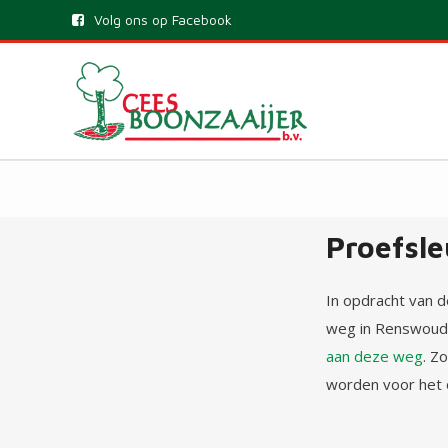
Volg ons op Facebook
Proefsl
In opdracht van 
weg in Renswoude
aan deze weg
. Z
worden voor het