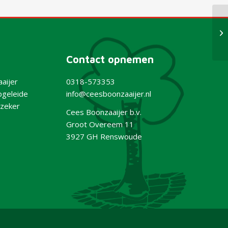
Si
Contact opnemen
aijer
0318-573353
pgeleide
info@ceesboonzaaijer.nl
zeker
Cees Boonzaaijer b.v.
Groot Overeem 11
3927 GH Renswoude